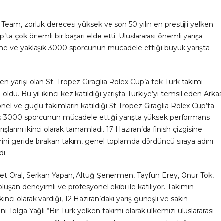
Team, zorluk derecesi yüksek ve son 50 yılın en prestijli yelken
up’ta çok önemli bir başarı elde etti. Uluslararası önemli yarışa
ekne ve yaklaşık 3000 sporcunun mücadele ettiği büyük yarışta
ken yarışı olan St. Tropez Giraglia Rolex Cup’a tek Türk takımı
oldu. Bu yıl ikinci kez katıldığı yarışta Türkiye’yi temsil eden Arka
nel ve güçlü takımların katıldığı St Tropez Giraglia Rolex Cup’ta
aşık 3000 sporcunun mücadele ettiği yarışta yüksek performans
larını ikinci olarak tamamladı. 17 Haziran’da finish çizgisine
lerini geride bırakan takım, genel toplamda dördüncü sıraya adını
ı.
kret Oral, Serkan Yapan, Altuğ Şenermen, Tayfun Erey, Onur Tok,
uşan deneyimli ve profesyonel ekibi ile katılıyor. Takımın
kinci olarak vardığı, 12 Haziran’daki yarış güneşli ve sakin
ı Tolga Yağlı “Bir Türk yelken takımı olarak ülkemizi uluslararası