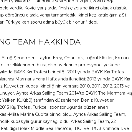
rurunu yaşıyoruz. Çok düşük seyreden rüzgara, zorlu doğa
e verdik. Koyiçi yarışlarda, finish çizgisine ikinci olarak ulaştık.
p dördüncü olarak, yarışı tamamladık. İkinci kez katıldığımız St
arı Türk yelken sporu adına büyük bir onur.” dedi.
ING TEAM HAKKINDA
an, Altuğ Şenermen, Tayfun Erey, Onur Tok, Tuğrul Elbirler, Erman
 özelliklerinden birisi, ekip üyelerinin profesyonel yelkenci
lında BAYK Kış Trofesi birinciliği; 2011 yılında BAYK Kış Trofesi
lararası Marmaris Yarış Haftasında ikinciliği; 2012 yılında BAYK Kış
iz Kuvvetleri kupası ikinciliğinin yanı sıra 2010, 2011, 2012, 2013 ve
unuyor. Ayrıca Arkas Sailing Team 2014’te BAYK The Marmara Kı
z Yelken Kulübü) tarafından düzenlenen Deniz Kuvvetleri
K 2015 Kış Trofesi, Turkcell sponsorluğunda düzenlenen
-Milta Marina Cup’ta birinci oldu. Ayrıca Arkas Sailing Team,
irincilik kupasıyla gurur kaynağı oldu. Arkas Sailing Team, 22
atıldığı Rolex Middle Sea Race’de, IRC1 ve IRC 3 sınıfında 1. ve