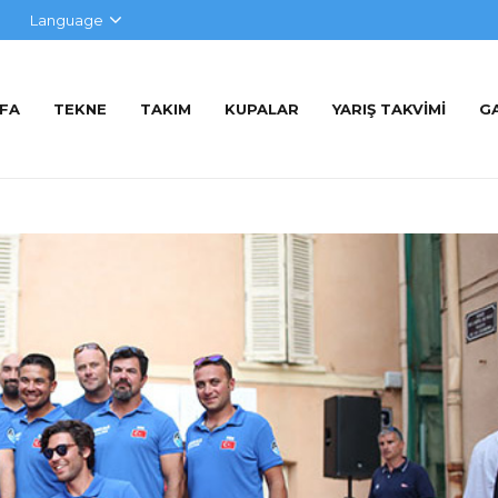
Language
YFA
TEKNE
TAKIM
KUPALAR
YARIŞ TAKVIMI
G