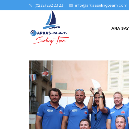
(0232) 232 23 23
info@arkassailingteam.com
ANA SA