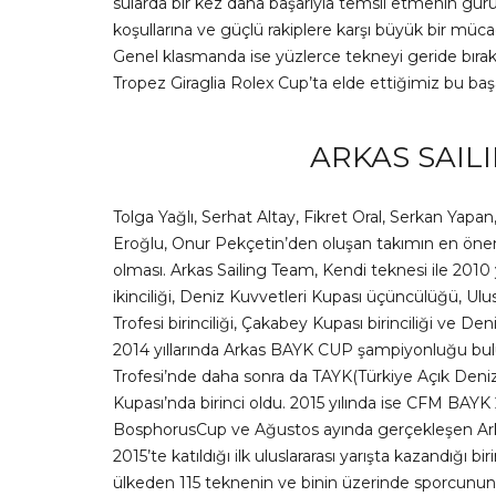
sularda bir kez daha başarıyla temsil etmenin gu
koşullarına ve güçlü rakiplere karşı büyük bir mücadel
Genel klasmanda ise yüzlerce tekneyi geride bırakı
Tropez Giraglia Rolex Cup’ta elde ettiğimiz bu baş
ARKAS SAIL
Tolga Yağlı, Serhat Altay, Fikret Oral, Serkan Yap
Eroğlu, Onur Pekçetin’den oluşan takımın en önemli
olması. Arkas Sailing Team, Kendi teknesi ile 2010 yı
ikinciliği, Deniz Kuvvetleri Kupası üçüncülüğü, Ulus
Trofesi birinciliği, Çakabey Kupası birinciliği ve Den
2014 yıllarında Arkas BAYK CUP şampiyonluğu bul
Trofesi’nde daha sonra da TAYK(Türkiye Açık Deni
Kupası’nda birinci oldu. 2015 yılında ise CFM BAY
BosphorusCup ve Ağustos ayında gerçekleşen Arkas 
2015’te katıldığı ilk uluslararası yarışta kazandığı b
ülkeden 115 teknenin ve binin üzerinde sporcunun k