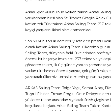
Arkas Spor Kulübü’nün yelken takımı Arkas Sailing 
yarışlarından birisi olan St. Tropez Giraglia Rolex C
katılan tek Türk takımı Arkas Sailing Team, 217 t
koyiçi yarışlarını ikinci olarak tamamladı.
Son 50 yılın zorluk derecesi yüksek en prestijli yel
olarak katılan Arkas Sailing Team, ülkemizin gururu 
Sailing Team, dünyanın farklı ülkelerinden profesyo
önemli bir başarıya imza attı. 237 tekne ve yakl
gösteren takım, ilk üç günde yapılan şamandıra yarış
varılan uluslararası önemli yarışta, çok güçlü rakip
yazdırarak ülkemizi temsil etmenin gururunu yaşad
ARKAS Sailing Team; Tolga Yağlı, Serhat Altay, Fi
Tuğrul Elbirler, Erman Eroğlu, Onur Pekçetin’den ol
yüzlerce tekne arasından sıyrılarak finish çizgisine i
koşullarda başladı. Arkas Sailing Team Takım Kaptan