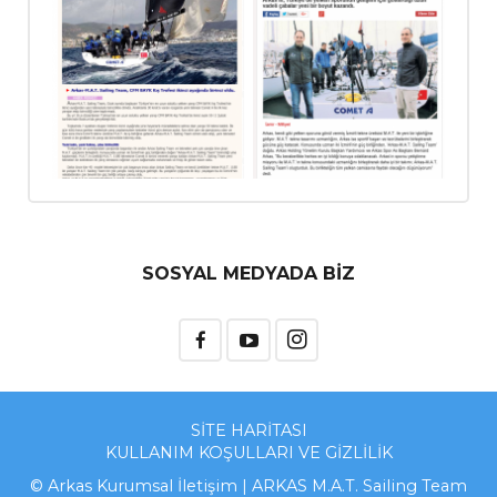
SOSYAL MEDYADA BİZ
SİTE HARİTASI
KULLANIM KOŞULLARI VE GİZLİLİK
© Arkas Kurumsal İletişim | ARKAS M.A.T. Sailing Team