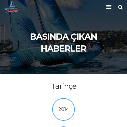
Ana Sayfa
Tekne
BASINDA ÇIKAN
HABERLER
Takım
Kupalar
Yarış Takvimi
Tarihçe
Galeri
Haberler
2014
Basın
İletişim